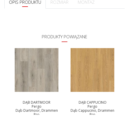
OPIS PRODUKTU
ROZMIAR
MONTAŻ
CECHY PRODUKTU
PRODUKTY POWIĄZANE
DĄB DARTMOOR
DĄB CAPPUCINO
Pergo
Pergo
ro
Dąb Dartmoor, Drammen
Dąb Cappucino, Drammen
D
Pro
Pro