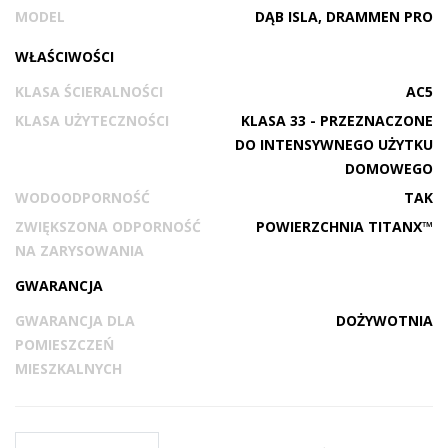
MODEL
DĄB ISLA, DRAMMEN PRO
WŁAŚCIWOŚCI
KLASA ŚCIERALNOŚCI
AC5
KLASA UŻYTECZNOŚCI
KLASA 33 - PRZEZNACZONE
DO INTENSYWNEGO UŻYTKU
DOMOWEGO
WODOODPORNOŚĆ
TAK
ZWIĘKSZONA ODPORNOŚĆ
POWIERZCHNIA TITANX™
NA ZARYSOWANIA
GWARANCJA
GWARANCJA DLA
DOŻYWOTNIA
POMIESZCZEŃ
MIESZKALNYCH