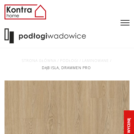
STRONA GŁÓWNA
/
PODŁOGI
/
LAMINOWANE
/
DĄB ISLA, DRAMMEN PRO