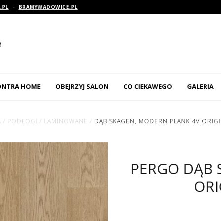
-
.PL
BRAMYWADOWICE.PL
ONTRA HOME
OBEJRZYJ SALON
CO CIEKAWEGO
GALERIA
ANE
DRZWI
A
/
PODŁOGI
/
LAMINOWANE
/
DĄB SKAGEN, MODERN PLANK 4V ORIGI
WANE
BRAMY
WE
AUTOMATYKA
PERGO DĄB 
LETY I ŻALUZJE
ORI
ORACJE, TAPETY I
PARAPETY
OUTLET