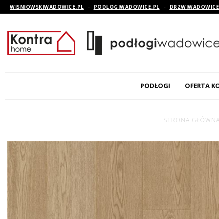
-
-
WISNIOWSKIWADOWICE.PL
PODLOGIWADOWICE.PL
DRZWIWADOWICE
PODŁOGI
OFERTA K
PODŁOGI DREWNI
STRONA GŁÓWN
PODŁOGI LAMINO
PODŁOGI WINYLO
RO
DEK