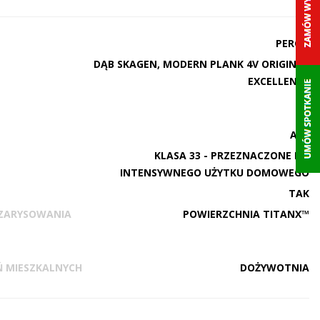
PERGO
DĄB SKAGEN, MODERN PLANK 4V ORIGINAL
EXCELLENCE
AC5
KLASA 33 - PRZEZNACZONE DO
INTENSYWNEGO UŻYTKU DOMOWEGO
TAK
ZARYSOWANIA
POWIERZCHNIA TITANX™
Ń MIESZKALNYCH
DOŻYWOTNIA