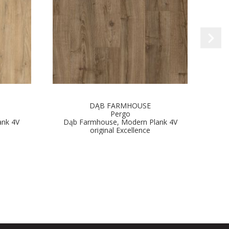
DĄB FARMHOUSE
Pergo
ank 4V
Dąb Farmhouse, Modern Plank 4V
Dą
original Excellence