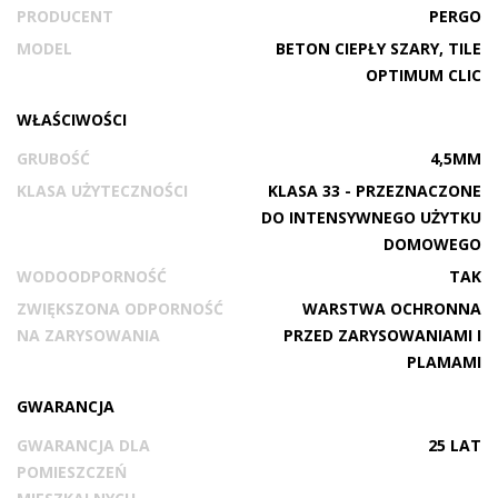
PRODUCENT
PERGO
MODEL
BETON CIEPŁY SZARY, TILE
OPTIMUM CLIC
WŁAŚCIWOŚCI
GRUBOŚĆ
4,5MM
KLASA UŻYTECZNOŚCI
KLASA 33 - PRZEZNACZONE
DO INTENSYWNEGO UŻYTKU
DOMOWEGO
WODOODPORNOŚĆ
TAK
ZWIĘKSZONA ODPORNOŚĆ
WARSTWA OCHRONNA
NA ZARYSOWANIA
PRZED ZARYSOWANIAMI I
PLAMAMI
GWARANCJA
GWARANCJA DLA
25 LAT
POMIESZCZEŃ