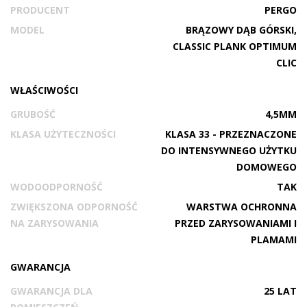
PRODUCENT
PERGO
MODEL
BRĄZOWY DĄB GÓRSKI,
CLASSIC PLANK OPTIMUM
CLIC
WŁAŚCIWOŚCI
GRUBOŚĆ
4,5MM
KLASA UŻYTECZNOŚCI
KLASA 33 - PRZEZNACZONE
DO INTENSYWNEGO UŻYTKU
DOMOWEGO
WODOODPORNOŚĆ
TAK
ZWIĘKSZONA ODPORNOŚĆ
WARSTWA OCHRONNA
NA ZARYSOWANIA
PRZED ZARYSOWANIAMI I
PLAMAMI
GWARANCJA
GWARANCJA DLA
25 LAT