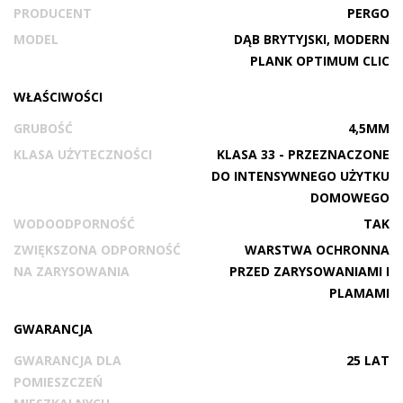
PRODUCENT
PERGO
MODEL
DĄB BRYTYJSKI, MODERN
PLANK OPTIMUM CLIC
WŁAŚCIWOŚCI
GRUBOŚĆ
4,5MM
KLASA UŻYTECZNOŚCI
KLASA 33 - PRZEZNACZONE
DO INTENSYWNEGO UŻYTKU
DOMOWEGO
WODOODPORNOŚĆ
TAK
ZWIĘKSZONA ODPORNOŚĆ
WARSTWA OCHRONNA
NA ZARYSOWANIA
PRZED ZARYSOWANIAMI I
PLAMAMI
GWARANCJA
GWARANCJA DLA
25 LAT
POMIESZCZEŃ