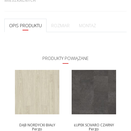
MIESZKALNYCH
OPIS PRODUKTU
ROZMIAR
MONTAŻ
PRODUKTY POWIĄZANE
A
DĄB NORDYCKI BIAŁY
ŁUPEK SCIVARO CZARNY
Pergo
Pergo