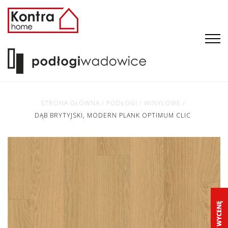
STRONA GŁÓWNA
/
PODŁOGI
/
WINYLOWE
/
DĄB BRYTYJSKI, MODERN PLANK OPTIMUM CLIC