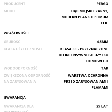
PRODUCENT
PERGO
MODEL
DĄB MIEJSKI CZARNY,
MODERN PLANK OPTIMUM
CLIC
WŁAŚCIWOŚCI
GRUBOŚĆ
4,5MM
KLASA UŻYTECZNOŚCI
KLASA 33 - PRZEZNACZONE
DO INTENSYWNEGO UŻYTKU
DOMOWEGO
WODOODPORNOŚĆ
TAK
ZWIĘKSZONA ODPORNOŚĆ
WARSTWA OCHRONNA
NA ZARYSOWANIA
PRZED ZARYSOWANIAMI I
PLAMAMI
GWARANCJA
GWARANCJA DLA
25 LAT