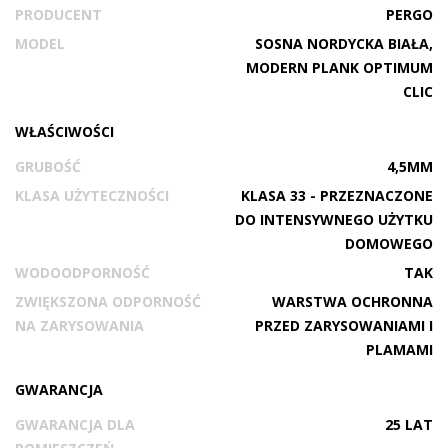
PRODUCENT
PERGO
MODEL
SOSNA NORDYCKA BIAŁA,
MODERN PLANK OPTIMUM
CLIC
WŁAŚCIWOŚCI
GRUBOŚĆ
4,5MM
KLASA UŻYTECZNOŚCI
KLASA 33 - PRZEZNACZONE
DO INTENSYWNEGO UŻYTKU
DOMOWEGO
WODOODPORNOŚĆ
TAK
ZWIĘKSZONA ODPORNOŚĆ
WARSTWA OCHRONNA
NA ZARYSOWANIA
PRZED ZARYSOWANIAMI I
PLAMAMI
GWARANCJA
GWARANCJA DLA
25 LAT